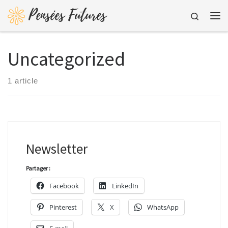
Pensées Futures
Skip to content
Search
Me
Uncategorized
1 article
Newsletter
Partager :
Facebook
LinkedIn
Pinterest
X
WhatsApp